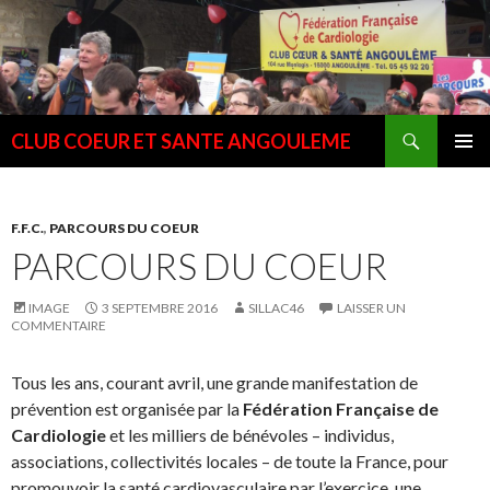
Recherche
CLUB COEUR ET SANTE ANGOULEME
ALLER
MENU
AU
PRINCI
CONTENU
F.F.C.
,
PARCOURS DU COEUR
PARCOURS DU COEUR
IMAGE
3 SEPTEMBRE 2016
SILLAC46
LAISSER UN
COMMENTAIRE
Tous les ans, courant avril, une grande manifestation de
prévention est organisée par la
Fédération Française de
Cardiologie
et les milliers de bénévoles – individus,
associations, collectivités locales – de toute la France, pour
promouvoir la santé cardiovasculaire par l’exercice, une