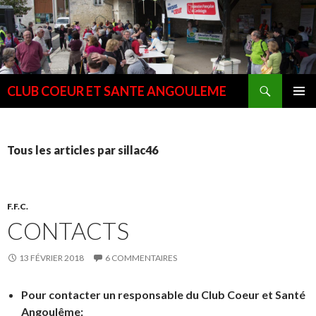
Recherche
CLUB COEUR ET SANTE ANGOULEME
ALLER
MENU
AU
PRINCI
CONTENU
Tous les articles par sillac46
F.F.C.
CONTACTS
13 FÉVRIER 2018
6 COMMENTAIRES
Pour contacter un responsable du Club Coeur et Santé
Angoulême: