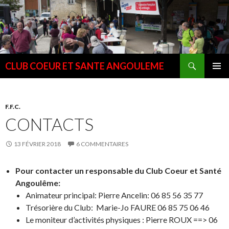
Recherche
CLUB COEUR ET SANTE ANGOULEME
ALLER
MENU
AU
PRINCI
CONTENU
F.F.C.
CONTACTS
13 FÉVRIER 2018
6 COMMENTAIRES
Pour contacter un responsable du Club Coeur et Santé
Angoulême:
Animateur principal: Pierre Ancelin: 06 85 56 35 77
Trésorière du Club: Marie-Jo FAURE 06 85 75 06 46
Le moniteur d’activités physiques : Pierre ROUX ==> 06